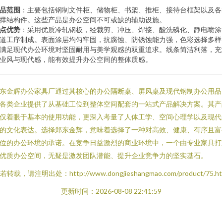
品范围
：主要包括钢制文件柜、储物柜、书架、推柜、接待台框架以及各
撑结构件。这些产品是办公空间不可或缺的辅助设施。
点优势
：采用优质冷轧钢板，经裁剪、冲压、焊接、酸洗磷化、静电喷涂
道工序制成。表面涂层均匀牢固，抗腐蚀、防锈蚀能力强，色彩选择多样
满足现代办公环境对坚固耐用与美学观感的双重追求。线条简洁利落，充
业风与现代感，能有效提升办公空间的整体质感。
东金辉办公家具厂通过其核心的办公隔断桌、屏风桌及现代钢制办公用品
各类企业提供了从基础工位到整体空间配套的一站式产品解决方案。其产
仅着眼于基本的使用功能，更深入考量了人体工学、空间心理学以及现代
的文化表达。选择郑东金辉，意味着选择了一种对高效、健康、有序且富
位的办公环境的承诺。在竞争日益激烈的商业环境中，一个由专业家具打
优质办公空间，无疑是激发团队潜能、提升企业竞争力的坚实基石。
若转载，请注明出处：http://www.dongjieshangmao.com/product/75.ht
更新时间：2026-08-08 22:41:59