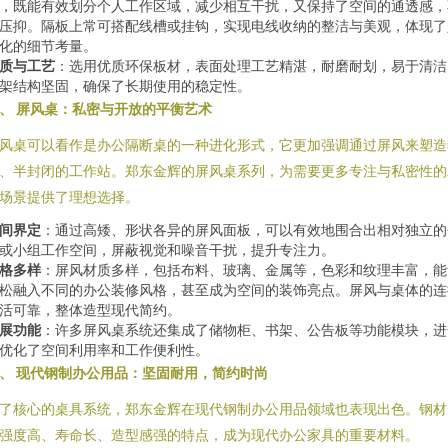
，既能有效划分个人工作区域，减少相互干扰，又保持了空间的通透感，
压抑。隔板上常可搭配线槽或挂钩，实现电线收纳的整洁与美观，体现了
化的细节考量。
质与工艺
：选用优质环保板材，表面处理工艺精湛，耐磨耐划，易于清洁
架结构坚固，确保了长期使用的稳定性。
、 屏风桌：私密与开放的平衡艺术
风桌可以看作是办公隔断桌的一种进化形式，它更加强调通过屏风来塑造
、半封闭的工作站。郑东金辉的屏风桌系列，为需要更多专注与私密性的
场景提供了理想选择。
间界定
：通过高矮、形状各异的屏风面板，可以有效地围合出相对独立的
或小组工作空间，屏蔽视觉和噪音干扰，提升专注力。
格多样
：屏风材质多样，包括布料、玻璃、金属等，色彩和纹理丰富，能
松融入不同的办公装修风格，甚至成为空间的装饰亮点。屏风与桌体的连
活可靠，整体造型现代简约。
展功能
：许多屏风桌系统还集成了储物柜、书架、公告板等功能模块，进
优化了空间利用率和工作便利性。
、 现代钢制办公用品：坚固耐用，简约时尚
了核心的桌具系统，郑东金辉在现代钢制办公用品领域也表现出色。钢材
强度高、寿命长、造型感强的特点，成为现代办公家具的重要材料。