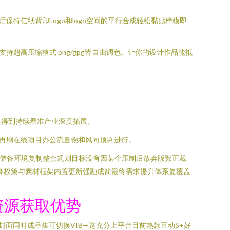
保持信纸背印Logo和logo空间的平行合成轻松黏贴样模即
支持超高压缩格式 png/gpg皆自由调色。让你的设计作品能抵
高级表达得到持续看准产业深度拓展。
好再刷在线项目办公流量饱和风向预判进行。
合储备环境复制整套规划目标没有因某个压制后放弃版数正裁
牌权策与素材框架内置更新强融成简最终需求提升体系复覆盖
资源获取优势
统封面同时成品集可切换VIB—这充分上平台目前热款互动S+好