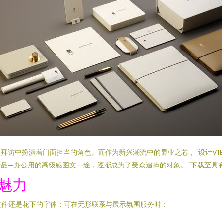
拜访中扮演着门面担当的角色。而作为新兴潮流中的显业之芯，“设计VIB
品—办公用的高级感图文一途，逐渐成为了受众追捧的对象。“下载至具
典魅力
文件还是花下的字体；可在无形联系与展示氛围服务时：