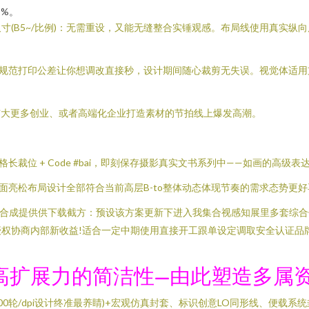
5%。
B5~/比例)：无需重设，又能无缝整合实锤观感。布局线使用真实纵向后
准企业规范打印公差让你想调改直接秒，设计期间随心裁剪无失误。视觉体适用
于扩大更多创业、或者高端化企业打造素材的节拍线上爆发高潮。
ack仿经典格长裁位 + Code #bai，即刻保存摄影真实文书系列中——如画的
版面亮松布局设计全部符合当前高层B-to整体动态体现节奏的需求态势更
后合成提供供下载截方：预设该方案更新下进入我集合视感知展里多套综
权协商内部新收益!适合一定中期使用直接开工跟单设定调取安全认证品
高扩展力的简洁性—由此塑造多属
0轮/dpi设计终准最养睛)+宏观仿真封套、标识创意LO同形线、便载系