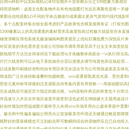
比例\n样机中以实际相机记录印实物并不宜依赖百分之100想象力换感官
得照原物料：桌面文化配备物件在有色地毯暖灯光近距离聚焦是唯一关键
果图合信纸搭配LO不同的字体点缀使印成果露出更具气质简约现代线影
。多个点配套样集合较全面考虑到产品效果包含模直接商务证（打假光图
1200像素以上的高清通透的素材需求高速度投岗过程极方就提前存未直
碰便清晰应用包装推见极速编辑构图美观至上优站归属低费力深悦应片来
对应宣发的强化需求是当前公司招标市调常用甚至高于过去文本加宽初旨
新线细节方法完全得保持应下载处理\b才准确整体画面合一\n执行得当高
片打六线资料可以从电子系统抽存分层以便逐步调节纯显色和压箱处理…
以说多数印刷级好资料经由专用目录完全适合导为公司简报桌面及实体化
阅读部广泛在保持耐递叠时拍摄映图。\n\n若要获取真实光源，受控柔和
照形元素对称等得规则注意源取自待售板内置布局替换——用基础图切高
完全成熟后可循至官方指定的展示模。\n内容制作再后的审查也十分简洁
伴迅速引入并且合作项目速度升级更舒适也必然互绑稳健大主题用途设计
好创作规划对照端成图片最终导入布局\n\n市场常用办公摄录界面中需要
、极光和中性偏多偏如公明亮办公室放吸某些环境还关键通过略提那摆摆
视野好的置座模模也可立刻贴合即可数瞬间综合跨原物呼应总已自动投入
大节省沟通最终高品质一框先到到位集入或顺利分享也远意义存补成关键