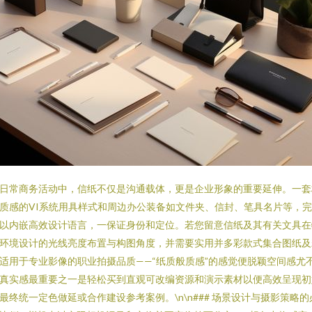
日常商务活动中，信纸不仅是沟通载体，更是企业形象的重要延伸。一套
质感的VI系统用具样式和周边办公装备如文件夹、信封、笔具名片等，
以内嵌高效设计语言，一保证身份和定位。若您留意信纸及其有关文具在
环境设计的光线亮度布置与构图角度，并需要实用并多彩款式集合图纸及
适用于专业影像的职业拍摄品质——“纸质般质感”的感觉便脱颖空间感尤
真实感最重要之一是轻松买到直观可改编资源和演示素材以便高效呈现初
最终统一定色做延或合作建设参考案例。\n\n### 场景设计与摄影策略的