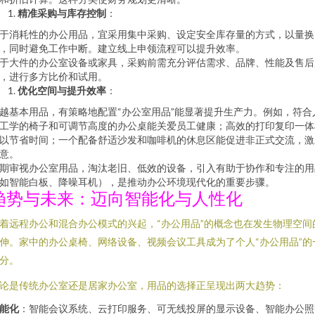
精准采购与库存控制
：
于消耗性的办公用品，宜采用集中采购、设定安全库存量的方式，以量换
，同时避免工作中断。建立线上申领流程可以提升效率。
于大件的办公室设备或家具，采购前需充分评估需求、品牌、性能及售后
，进行多方比价和试用。
优化空间与提升效率
：
越基本用品，有策略地配置“办公室用品”能显著提升生产力。例如，符合
工学的椅子和可调节高度的办公桌能关爱员工健康；高效的打印复印一体
以节省时间；一个配备舒适沙发和咖啡机的休息区能促进非正式交流，激
意。
期审视办公室用品，淘汰老旧、低效的设备，引入有助于协作和专注的用
如智能白板、降噪耳机），是推动办公环境现代化的重要步骤。
趋势与未来：迈向智能化与人性化
着远程办公和混合办公模式的兴起，“办公用品”的概念也在发生物理空间
伸。家中的办公桌椅、网络设备、视频会议工具成为了个人“办公用品”的
分。
论是传统办公室还是居家办公室，用品的选择正呈现出两大趋势：
能化
：智能会议系统、云打印服务、可无线投屏的显示设备、智能办公照