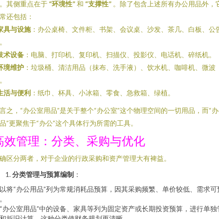
。其侧重点在于
“环境性”
和
“支撑性”
。除了包含上述所有办公用品外，
常还包括：
家具与设施
：办公桌椅、文件柜、书架、会议桌、沙发、茶几、白板、公
。
技术设备
：电脑、打印机、复印机、扫描仪、投影仪、电话机、碎纸机。
环境维护
：垃圾桶、清洁用品（抹布、洗手液）、饮水机、咖啡机、微波
。
生活与便利
：纸巾、杯具、小冰箱、零食、急救箱、绿植。
言之，“办公室用品”是关于整个“办公室”这个物理空间的一切用品，而“
品”更聚焦于“办公”这个具体行为所需的工具。
高效管理：分类、采购与优化
确区分两者，对于企业的行政采购和资产管理大有裨益。
分类管理与预算编制
：
以将“办公用品”列为常规消耗品预算，因其采购频繁、单价较低、需求可
。
“办公室用品”中的设备、家具等列为固定资产或长期投资预算，进行单独
和折旧计算。这种分类使财务规划更清晰。