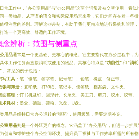
日常工作中，“办公室用品”与“办公用品”这两个词常常被交替使用，看似
同一类物品。从严谨的语义和实际应用场景来看，它们之间存在着一些微
值得注意的差别。理解这些差别，有助于我们更精准地进行采购和管理，
打造一个更高效、舒适的工作环境。
概念辨析：范围与侧重点
公用品
通常是一个更基础、更核心的概念。它主要指代在办公过程中，为
具体工作任务而直接消耗或使用的物品。其核心特点是
“功能性”
和
“消耗
”
。常见的例子包括：
书写工具
：笔（钢笔、签字笔、记号笔）、铅笔、橡皮、修正带。
纸张与簿册
：复印纸、打印纸、笔记本、便签纸、档案袋、文件夹。
桌面整理
：订书机及钉、回形针、长尾夹、美工刀、剪刀、胶水、胶带。
技术耗材
：墨盒、硒鼓、碳粉、光盘、U盘。
类用品是维持日常办公运转的“弹药”，使用频繁，需要定期补充。
公室用品
则是一个外延更广的概念。它涵盖了“办公用品”，但进一步扩展
为创造和维护整个办公空间环境、提升员工福祉与工作效率所需的所有物